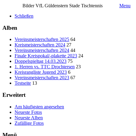
Bilder VfL Güldenstern Stade Tischtennis
Menu
Schließen
Alben
Vereinsmeisterschaften 2025
64
Kreismeisterschaften 2024
27
Vereinsmeisterschaften 2024
44
Finale Kreispokal/-plakette 2023
24
Doppelspieltag 14.03.2023
75
1. Herren vs. TTC Drochtersen
23
Kreisrangliste Jugend 2023
6
Vereinsmeisterschaften 2023
67
Testseite
13
Erweitert
Am häufigsten angesehen
Neueste Fotos
Neueste Alben
Zufällige Fotos
Menü