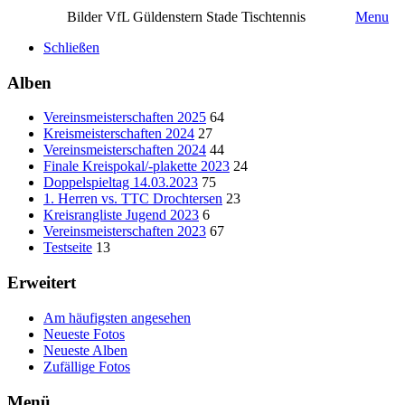
Bilder VfL Güldenstern Stade Tischtennis
Menu
Schließen
Alben
Vereinsmeisterschaften 2025
64
Kreismeisterschaften 2024
27
Vereinsmeisterschaften 2024
44
Finale Kreispokal/-plakette 2023
24
Doppelspieltag 14.03.2023
75
1. Herren vs. TTC Drochtersen
23
Kreisrangliste Jugend 2023
6
Vereinsmeisterschaften 2023
67
Testseite
13
Erweitert
Am häufigsten angesehen
Neueste Fotos
Neueste Alben
Zufällige Fotos
Menü