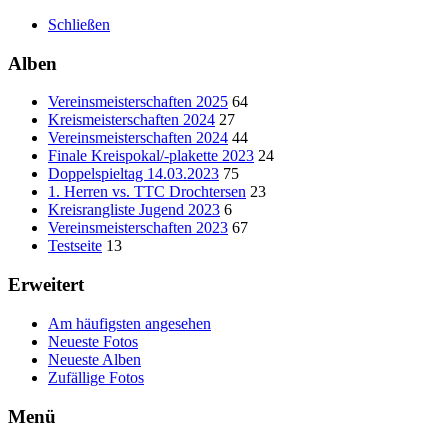
Schließen
Alben
Vereinsmeisterschaften 2025
64
Kreismeisterschaften 2024
27
Vereinsmeisterschaften 2024
44
Finale Kreispokal/-plakette 2023
24
Doppelspieltag 14.03.2023
75
1. Herren vs. TTC Drochtersen
23
Kreisrangliste Jugend 2023
6
Vereinsmeisterschaften 2023
67
Testseite
13
Erweitert
Am häufigsten angesehen
Neueste Fotos
Neueste Alben
Zufällige Fotos
Menü